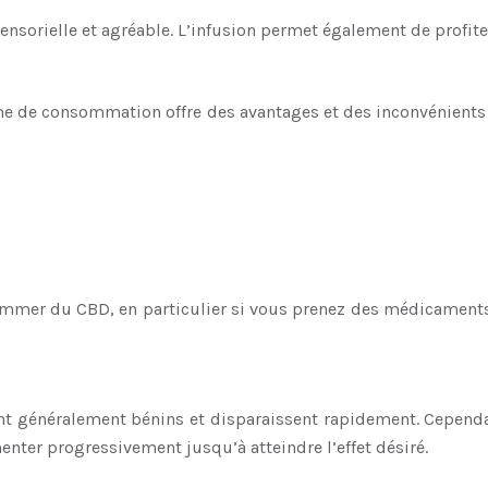
s sensorielle et agréable. L’infusion permet également de profi
me de consommation offre des avantages et des inconvénients s
mmer du CBD, en particulier si vous prenez des médicaments. I
nt généralement bénins et disparaissent rapidement. Cependant
nter progressivement jusqu’à atteindre l’effet désiré.